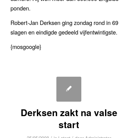
ponden.
Robert-Jan Derksen ging zondag rond in 69
slagen en eindigde gedeeld vijfentwintigste.
{mosgoogle}
Derksen zakt na valse
start
/
/
25/05/2008
in
Latest
door
Administrator