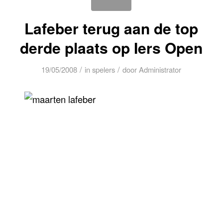
Lafeber terug aan de top
derde plaats op Iers Open
/
/
19/05/2008
in
spelers
door
Administrator