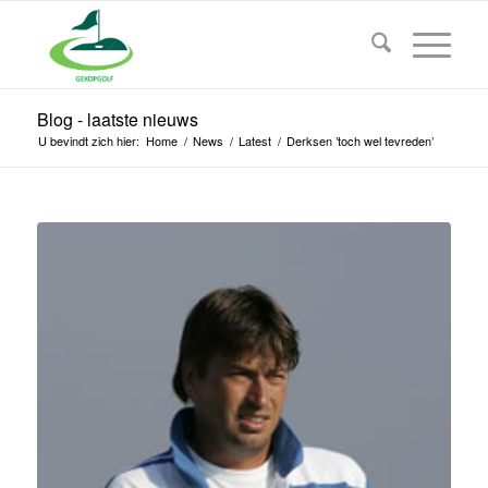
Blog - laatste nieuws
U bevindt zich hier:
Home
/
News
/
Latest
/
Derksen ’toch wel tevreden’