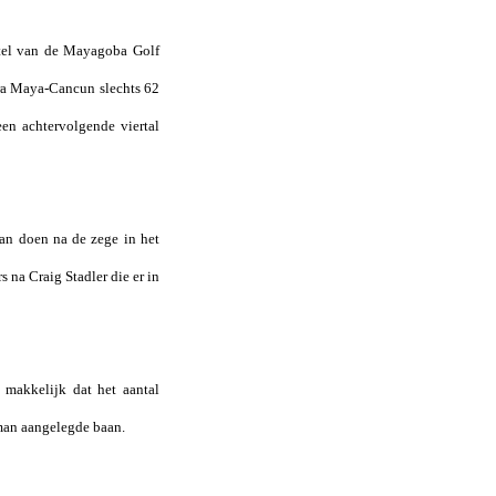
itel van de Mayagoba Golf
era Maya-Cancun slechts 62
en achtervolgende viertal
aan doen na de zege in het
 na Craig Stadler die er in
 makkelijk dat het aantal
rman aangelegde baan.