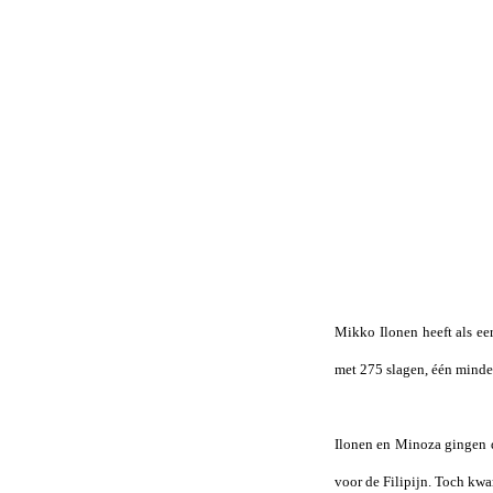
Mikko Ilonen heeft als ee
met 275 slagen, één minde
Ilonen en Minoza gingen de
voor de Filipijn. Toch kwa