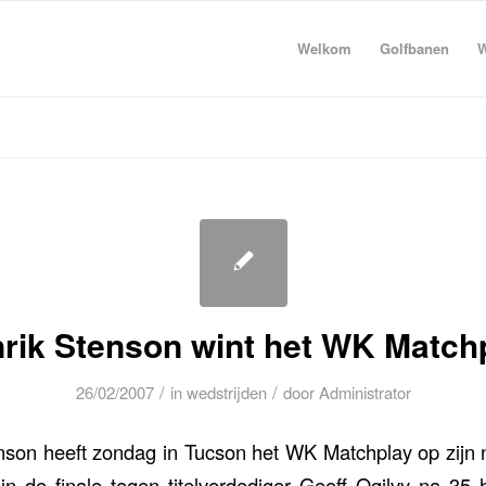
Welkom
Golfbanen
W
rik Stenson wint het WK Match
/
/
26/02/2007
in
wedstrijden
door
Administrator
enson heeft zondag in Tucson het WK Matchplay op zijn
n de finale tegen titelverdediger Geoff Ogilvy na 35 