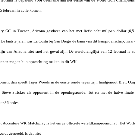
 februari is bepalend voor deelname aan het eerste van de World Golf Champion
 februari in actie komen.
ery GC in Tucson, Arizona gastheer van het met liefst acht miljoen dollar (6,
De laatste jaren was
La Costa
bij San Diego de baan van dit kampioenschap, maar 
tijn van Arizona niet snel het geval zijn. De wereldranglijst van 12 februari is 
eanen mogen hun opwachting maken in dit WK.
omen, dan speelt Tiger Woods in de eerste ronde tegen zijn landgenoot Brett Quig
 Steve Stricker als opponent in de openingsronde. Tot en met de halve final
er 36 holes.
het Accenture WK Matchplay is het enige officiële wereldkampioenschap. Het Worl
rdt gespeeld, is dat niet