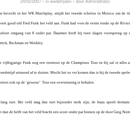
/
/
24/02/2007
in
wedstrijden
door
Administrator
aar bevecht in het WK Matchplay, strijdt het tweede echelon in Mexico om de t
 voert good old Fred Funk het veld aan. Funk had voor de eerste ronde op de Rivi
utloze omgang van 8 onder par. Daarmee heeft hij twee slagen voorsprong op e
errick, Beckman en Weekley.
vijftigjarige Funk nog een toernooi op de Champions Tour en hij zal er alles 
edstrijd winnend af te sluiten. Mocht het zo ver komen dan is hij de tweede spelers
seniors ook op de ‘gewone’ Tour een overwinning te behalen.
 lang niet. Het veld mag dan niet bijzonder sterk zijn; de baan speelt dermate
r dan de helft van het veld bracht een score onder par binnen op de door Greg No