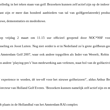
lledig in het teken staan van golf. Bezoekers kunnen zelf actief zijn op de indoor 
aast zijn er meer dan honderd aanbieders van tal van golf(gerelateerde) produc
shows, demonstraties en modeshows.
op vrijdag 2 maart om 11.15 uur officieel geopend door NOC*NSF voorzi
seling en Joost Luiten.
Nog niet eerder is er in Nederland zo’n grote golfbeurs geo
Amsterdam Golf 2007, waar ook andere topgolfers als Inder van Weerelt, Robi
 andere ‘playing-pro’s’ hun medewerking aan verlenen, staat bol van de golfactivi
f experience te worden, dé tee-off voor het nieuwe golfseizoen!’, aldus Arthur B
ecteur van Holland Golf Events. ‘Bezoekers kunnen namelijk zelf actief zijn en ma
t plaats in de Hollandhal van het Amsterdam RAI complex