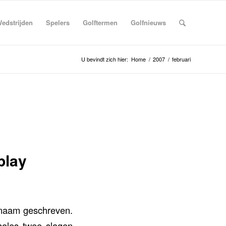
edstrijden
Spelers
Golftermen
Golfnieuws
U bevindt zich hier:
Home
/
2007
/
februari
play
 naam geschreven.
holes twee slagen