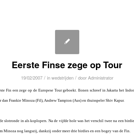
Eerste Finse zege op Tour
/
/
19/02/2007
in
wedstrijden
door
Administrator
rste Fin een zege op de Europese Tour geboekt. Ilonen schreef in Jakarta het Ind
r dan Frankie Minoza (Fil), Andrew Tampion (Aus) en thuisspeler Shiv Kapur.
 slotronde in als koplopers. Na de vijfde hole was het verschil twee na een bird
m Minoza nog langszij, dankzij onder meer drie birdies en een bogey van de Fin.