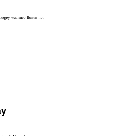
e bogey waarmee Ilonen het
ay