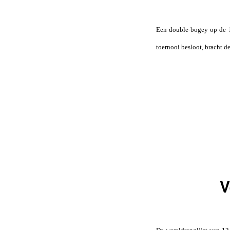
Een double-bogey op de 14
toernooi besloot, bracht d
V