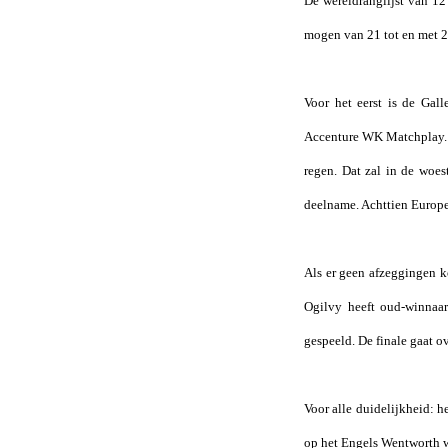
De wereldranglijst van 12
mogen van 21 tot en met 25
Voor het eerst is de Gall
Accenture WK Matchplay. 
regen. Dat zal in de woes
deelname. Achttien Europ
Als er geen afzeggingen k
Ogilvy heeft oud-winnaar
gespeeld. De finale gaat ov
Voor alle duidelijkheid: 
op het Engels Wentworth wo