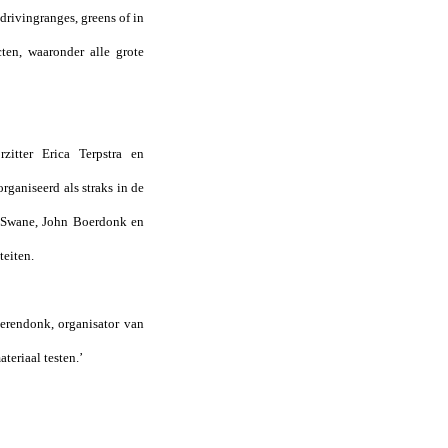
drivingranges, greens of in
ten, waaronder alle grote
tter Erica Terpstra en
rganiseerd als straks in de
n Swane, John Boerdonk en
teiten.
eerendonk, organisator van
teriaal testen.’