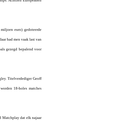
ships. Achttien Europeanen
5 miljoen euro) gedoteerde
daar had men vaak last van
zoals gezegd bepalend voor
ley. Titelverdediger Geoff
e worden 18-holes matches
d Matchplay dat elk najaar