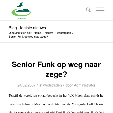
Blog - laatste nieuws
U bevindt zich hier:
Home
/
nieuws
/
wedstrijden
/
Senior Funk op weg naar zege?
Senior Funk op weg naar
zege?
/
/
24/02/2007
in
wedstrijden
door
Administrator
Terwijl de wereldtop elkaar bevecht in het WK Matchplay, strijdt het
tweede echelon in Mexico om de titel van de Mayagoba Golf Classic.
Na de eerste dag voert good old Fred Funk het veld aan. Funk had