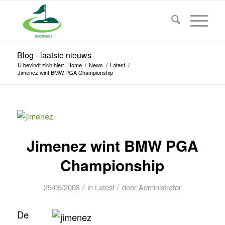
Blog - laatste nieuws
U bevindt zich hier:
Home
/
News
/
Latest
/
Jimenez wint BMW PGA Championship
Jimenez wint BMW PGA
Championship
/
/
25/05/2008
in
Latest
door
Administrator
De