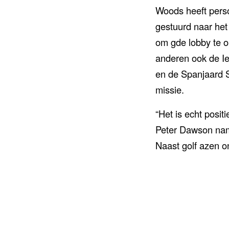
Woods heeft perso
gestuurd naar het
om gde lobby te 
anderen ook de Ier
en de Spanjaard S
missie.
“Het is echt posit
Peter Dawson name
Naast golf azen o