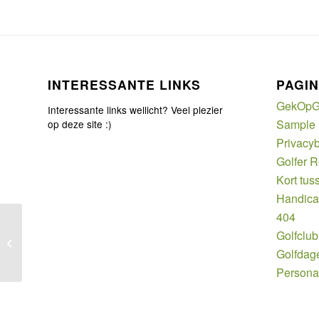
INTERESSANTE LINKS
PAGIN
GekOpG
Interessante links wellicht? Veel plezier
Sample
op deze site :)
Privacyb
Golfer 
Kort tus
Handic
404
Golfclub
Nieuwe materialen combinatie
golfclubs
Golfdag
Persona