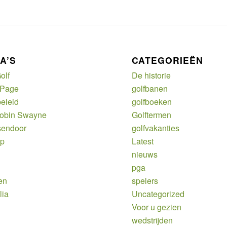
A’S
CATEGORIEËN
olf
De historie
 Page
golfbanen
eleid
golfboeken
Robin Swayne
Golftermen
sendoor
golfvakanties
ap
Latest
nieuws
pga
en
spelers
lia
Uncategorized
Voor u gezien
wedstrijden