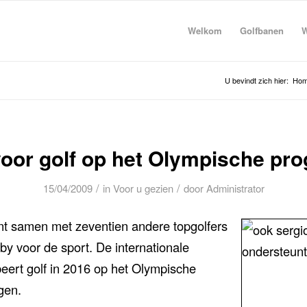
Welkom
Golfbanen
W
U bevindt zich hier:
Ho
oor golf op het Olympische p
/
/
15/04/2009
in
Voor u gezien
door
Administrator
nt samen met zeventien andere topgolfers
by voor de sport. De internationale
beert golf in 2016 op het Olympische
gen.