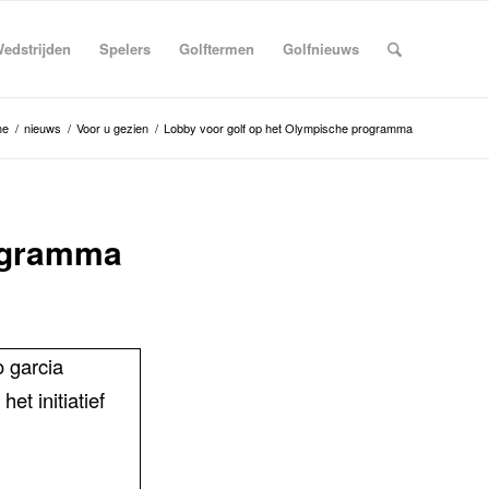
edstrijden
Spelers
Golftermen
Golfnieuws
me
/
nieuws
/
Voor u gezien
/
Lobby voor golf op het Olympische programma
rogramma