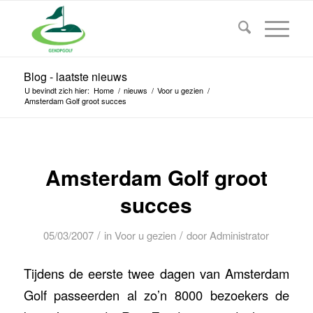
Blog - laatste nieuws
U bevindt zich hier:
Home
/
nieuws
/
Voor u gezien
/
Amsterdam Golf groot succes
Amsterdam Golf groot
succes
/
/
05/03/2007
in
Voor u gezien
door
Administrator
Tijdens de eerste twee dagen van Amsterdam
Golf passeerden al zo’n 8000 bezoekers de