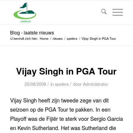
Blog - laatste nieuws
U bevindt zich hier:
Home
/
nieuws
/
spelers
/
Vijay Singh in PGA Tour
Vijay Singh in PGA Tour
/
/
25/08/2008
in
spelers
door
Administrator
Vijay Singh heeft zijn tweede zege van dit
seizoen op de PGA Tour te pakken. In een
Playoff was de Fijiër te sterk voor Sergio Garcia
en Kevin Sutherland. Het was Sutherland die