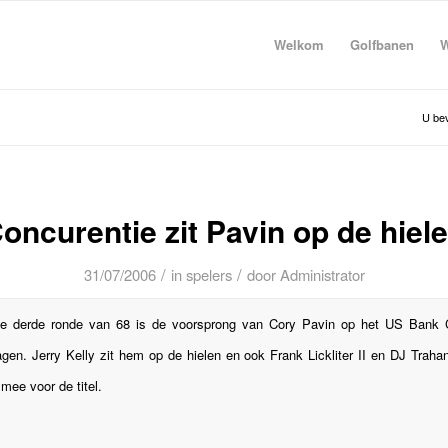
Welkom
Golfbanen
W
U bev
oncurentie zit Pavin op de hiel
/
/
31/07/2006
in
spelers
door
Administrator
ke derde ronde van 68 is de voorsprong van Cory Pavin op het US Bank 
agen. Jerry Kelly zit hem op de hielen en ook Frank Lickliter II en DJ Traha
mee voor de titel.