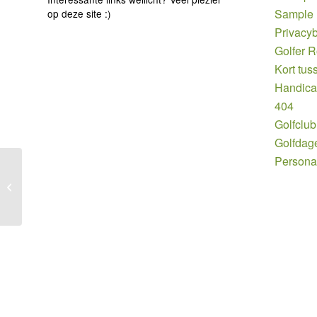
Sample
op deze site :)
Privacyb
Golfer 
Kort tus
Handic
404
Golfclub
Golfdag
Persona
Joost Hage uitgenodigd voor Trick
Shot Golf