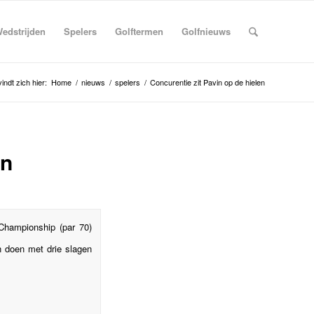
edstrijden
Spelers
Golftermen
Golfnieuws
indt zich hier:
Home
/
nieuws
/
spelers
/
Concurentie zit Pavin op de hielen
en
Championship (par 70)
n doen met drie slagen