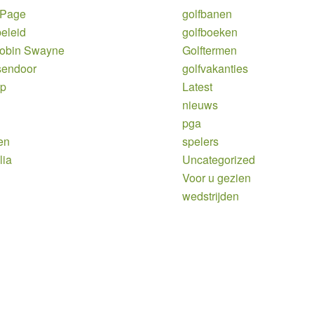
 Page
golfbanen
eleid
golfboeken
Robin Swayne
Golftermen
sendoor
golfvakanties
ap
Latest
nieuws
pga
en
spelers
lia
Uncategorized
Voor u gezien
wedstrijden