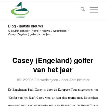
Blog - laatste nieuws
U bevindt zich hier:
Home
/
nieuws
/
wedstrijden
/
Casey (Engeland) golfer van het jaar
Casey (Engeland) golfer
van het jaar
/
/
15/12/2006
in
wedstrijden
door
Administrator
De Engelsman Paul Casey is door de Europese Tour uitgeroepen tot
‘Golfer van het Jaar’. Casey won dit jaar drie toernooien. Bovendien
speelde Casey
een belangrijke rol in de Ryder Cup. De Ryder Cup is