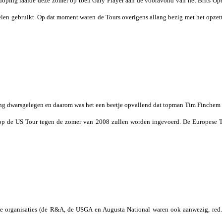
 doping laaide deze zomer op toen Gary Player aan de vooravond van het Brits Op
len gebruikt. Op dat moment waren de Tours overigens allang bezig met het opze
ang dwarsgelegen en daarom was het een beetje opvallend dat topman Tim Finchem
s op de US Tour tegen de zomer van 2008 zullen worden ingevoerd. De Europese T
rse organisaties (de R&A, de USGA en Augusta National waren ook aanwezig, red