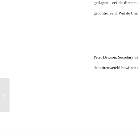
geslagen’, zei de direct
gecontroleerd. Wat de Chal
Peter Dawson, Secretary va
de buitenwereld bewijzen da
Swane en Kraay nog op koers