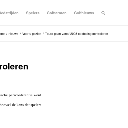
edstrijden
Spelers
Golftermen
Golfnieuws
ome
/
nieuws
/
Voor u gezien
/
Tours gaan vanaf 2008 op doping controleren
roleren
nische persconferentie werd
hoewel de kans dat spelers