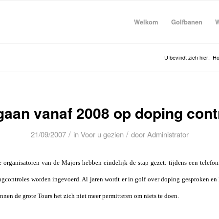
Welkom
Golfbanen
W
U bevindt zich hier:
H
gaan vanaf 2008 op doping cont
/
/
21/09/2007
in
Voor u gezien
door
Administrator
e organisatoren van de Majors hebben eindelijk de stap gezet: tijdens een telefo
gcontroles worden ingevoerd. Al jaren wordt er in golf over doping gesproken en 
unnen de grote Tours het zich niet meer permitteren om niets te doen.