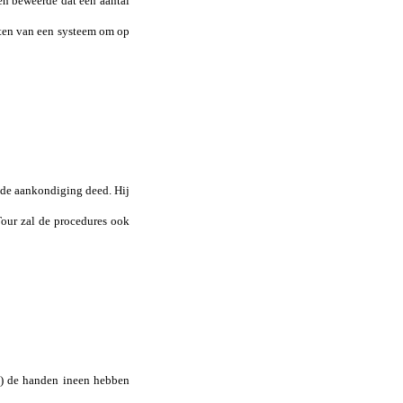
en beweerde dat een aantal
tten van een systeem om op
 de aankondiging deed. Hij
our zal de procedures ook
.) de handen ineen hebben