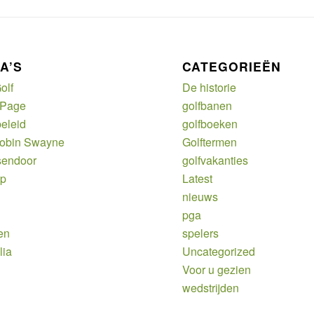
A’S
CATEGORIEËN
olf
De historie
 Page
golfbanen
eleid
golfboeken
Robin Swayne
Golftermen
sendoor
golfvakanties
ap
Latest
nieuws
pga
en
spelers
lia
Uncategorized
Voor u gezien
wedstrijden