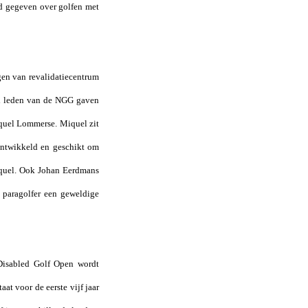
ad gegeven over golfen met
en van revalidatiecentrum
al leden van de NGG gaven
iquel Lommerse. Miquel zit
l ontwikkeld en geschikt om
Miquel. Ook Johan Eerdmans
e paragolfer een geweldige
Disabled Golf Open wordt
at voor de eerste vijf jaar