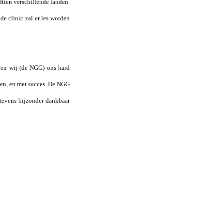
ftien verschillende landen.
e clinic zal er les worden
ben wij (de NGG) ons hard
gen, en met succes. De NGG
 tevens bijzonder dankbaar