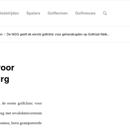
edstrijden
Spelers
Golftermen
Golfnieuws
en
/
De NGG geeft de eerste golfclinic voor gehandicapten op Golfclub Kleib...
voor
urg
 de eerste golfclinic voor
ng met revalidatiecentrum
Coumou, been geamputeerde