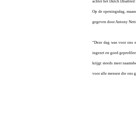
achter het Dutch Disabled 
Op de openingsdag, maanda
gegeven door Antony Netto,
“Deze dag was voor ons e
ingezet en goed geprofile
krijgt steeds meer naamsb
voor alle mensen die ons g