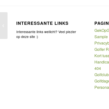
INTERESSANTE LINKS
PAGIN
Kinderen kiezen voor golf
GekOpG
Interessante links wellicht? Veel plezier
Sample
op deze site :)
Privacyb
Golfer 
Kort tus
Handic
404
Golfclub
Golfdag
Persona