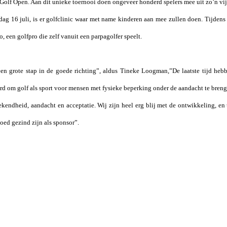
Golf Open. Aan dit unieke toernooi doen ongeveer honderd spelers mee uit zo’n vij
g 16 juli, is er golfclinic waar met name kinderen aan mee zullen doen. Tijdens d
 een golfpro die zelf vanuit een parpagolfer speelt.
en grote stap in de goede richting”, aldus Tineke Loogman,”De laatste tijd heb
erd om golf als sport voor mensen met fysieke beperking onder de aandacht te bren
ekendheid, aandacht en acceptatie. Wij zijn heel erg blij met de ontwikkeling, en
oed gezind zijn als sponsor”.