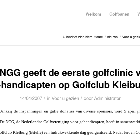
Welkom
Golfbanen
W
U bevindt zich hier:
Home
/
nieuws
/
Voor u gezi
NGG geeft de eerste golfclinic 
handicapten op Golfclub Kleib
/
/
14/04/2007
in
Voor u gezien
door
Administrator
Dankzij de inspanningen en gulle donaties van diverse sponsors, werd 5 april jl.
De NGG, de Nederlandse Golfvereniging voor gehandicapten, heeft in samenwerki
olfclub Kleiburg (Brielle) een indrukwekkende dag georganiseerd. Nadat Jeroen 