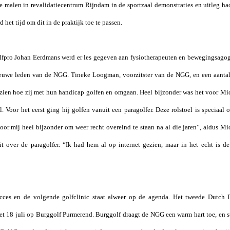
e malen in revalidatiecentrum Rijndam in de sportzaal demonstraties en uitleg h
 het tijd om dit in de praktijk toe te passen.
lfpro Johan Eerdmans werd er les gegeven aan fysiotherapeuten en bewegingsagog
ieuwe leden van de NGG. Tineke Loogman, voorzitster van de NGG, en een aant
 zien hoe zij met hun handicap golfen en omgaan. Heel bijzonder was het voor M
oel. Voor het eerst ging hij golfen vanuit een paragolfer. Deze rolstoel is speciaa
 voor mij heel bijzonder om weer recht overeind te staan na al die jaren”, aldus 
t over de paragolfer. “Ik had hem al op internet gezien, maar in het echt is d
cces en de volgende golfclinic staat alweer op de agenda. Het tweede Dutch 
 18 juli op Burggolf Purmerend. Burggolf draagt de NGG een warm hart toe, en sta