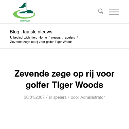
Blog - laatste nieuws
U bevindt zich hier:
Home
/
nieuws
/
spelers
/
Zevende zege op rij voor golfer Tiger Woods
Zevende zege op rij voor
golfer Tiger Woods
/
/
30/01/2007
in
spelers
door
Administrator