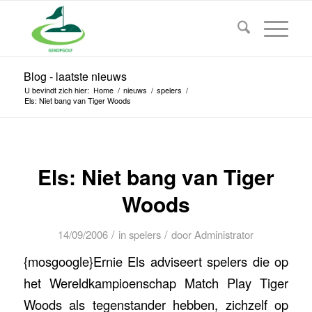
Blog - laatste nieuws
U bevindt zich hier:
Home
/
nieuws
/
spelers
/
Els: Niet bang van Tiger Woods
Els: Niet bang van Tiger
Woods
/
/
14/09/2006
in
spelers
door
Administrator
{mosgoogle}Ernie Els adviseert spelers die op
het Wereldkampioenschap Match Play Tiger
Woods als tegenstander hebben, zichzelf op