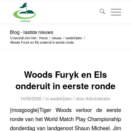
Blog - laatste nieuws
U bevindt zich hier:
Home
/
nieuws
/
wedstrijden
/
Woods Furyk en Els onderuit in eerste ronde
Woods Furyk en Els
onderuit in eerste ronde
/
/
14/09/2006
in
wedstrijden
door
Administrator
{mosgoogle}Tiger Woods verloor de eerste
ronde van het World Match Play Championship
donderdag van landgenoot Shaun Micheel. Jim