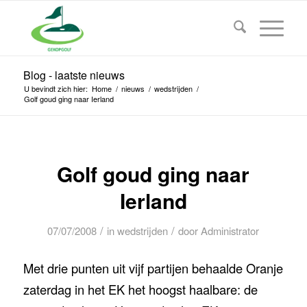
Blog - laatste nieuws
U bevindt zich hier:
Home
/
nieuws
/
wedstrijden
/
Golf goud ging naar Ierland
Golf goud ging naar
Ierland
/
/
07/07/2008
in
wedstrijden
door
Administrator
Met drie punten uit vijf partijen behaalde Oranje
zaterdag in het EK het hoogst haalbare: de