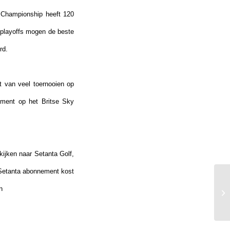
k Championship heeft 120
playoffs mogen de beste
rd.
t van veel toernooien op
ement op het Britse Sky
kijken naar Setanta Golf,
/Setanta abonnement kost
n
Ti