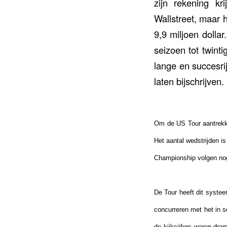
zijn rekening kr
Wallstreet, maar h
9,9 miljoen dolla
seizoen tot twinti
lange en succesri
laten bijschrijven.
Om de US Tour aantrekke
Het aantal wedstrijden i
Championship volgen nog 
De Tour heeft dit syste
concurreren met het in 
de kijkcijfers waren dr