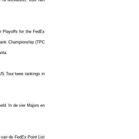
 Playoffs for the FedEx
 Bank Championship (TPC
nta.
 US Tour twee rankings in
eld. In de vier Majors en
4 van de
FedEx Point List