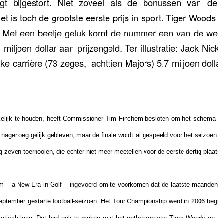
ijgt bijgestort. Niet zoveel als de bonussen van d
et is toch de grootste eerste prijs in sport. Tiger Wood
r. Met een beetje geluk komt de nummer een van de we
g miljoen dollar aan prijzengeld. Ter illustratie: Jack Nic
jke carrière (73 zeges,
achttien Majors) 5,7 miljoen doll
lijk te houden, heeft
Commissioner
Tim Finchem besloten om het schema d
s nagenoeg gelijk gebleven, maar de finale wordt al gespeeld voor het seizoen 
zeven toernooien, die echter niet meer meetellen voor de eerste dertig plaa
em –
a New Era in Golf
– ingevoerd om te voorkomen dat de laatste maanden
september gestarte football-seizoen. Het Tour Championship werd in 2006 be
amatisch laag. Dat had ook te maken met het ontbreken van Tiger Woods en 