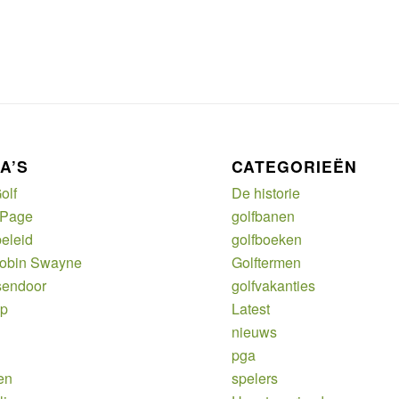
A’S
CATEGORIEËN
olf
De historie
 Page
golfbanen
eleid
golfboeken
Robin Swayne
Golftermen
sendoor
golfvakanties
ap
Latest
nieuws
pga
en
spelers