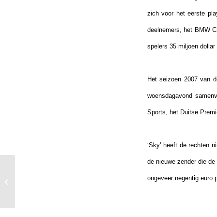
zich voor het eerste pl
deelnemers, het BMW Ch
spelers 35 miljoen dolla
Het seizoen 2007 van de
woensdagavond samenvat
Sports, het Duitse Prem
‘Sky’ heeft de rechten n
de nieuwe zender die de
ongeveer negentig euro 
Wil Besseling wordt Pro