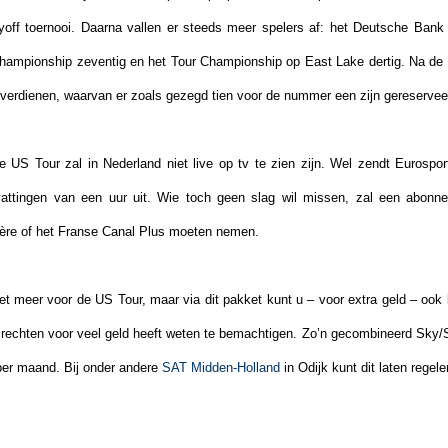
ayoff toernooi. Daarna vallen er steeds meer spelers af: het Deutsche Ban
ampionship zeventig en het Tour Championship op East Lake dertig. Na de 
r verdienen, waarvan er zoals gezegd tien voor de nummer een zijn gereservee
 US Tour zal in Nederland niet live op tv te zien zijn. Wel zendt Eurospor
tingen van een uur uit. Wie toch geen slag wil missen, zal een abonn
ière of het Franse Canal Plus moeten nemen.
iet meer voor de US Tour, maar via dit pakket kunt u – voor extra geld – ook 
 rechten voor veel geld heeft weten te bemachtigen. Zo’n gecombineerd Sky
per maand. Bij onder andere
SAT Midden-Holland
in Odijk kunt dit laten regele