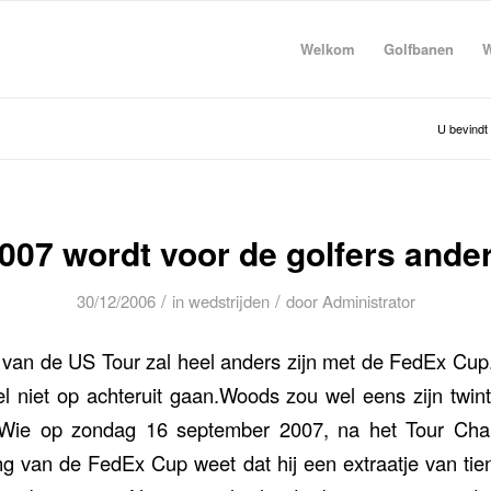
Welkom
Golfbanen
W
U bevindt 
007 wordt voor de golfers ande
/
/
30/12/2006
in
wedstrijden
door
Administrator
van de US Tour zal heel anders zijn met de FedEx Cup
eel niet op achteruit gaan.Woods zou wel eens zijn twin
 Wie op zondag 16 september 2007, na het Tour Cham
ng van de FedEx Cup weet dat hij een extraatje van tien