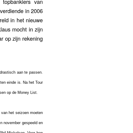
e topbankiers van
s verdiende in 2006
reld in het nieuwe
klaus mocht in zijn
ar op zijn rekening
rastisch aan te passen.
ten einde is. Na het Tour
tsen op de
Money List
.
 van het seizoen moeten
gin november gespeeld en
Phil Mickelson. Voor hen