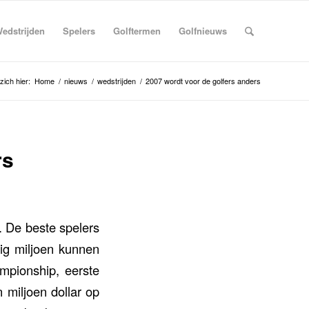
edstrijden
Spelers
Golftermen
Golfnieuws
zich hier:
Home
/
nieuws
/
wedstrijden
/
2007 wordt voor de golfers anders
rs
. De beste spelers
tig miljoen kunnen
pionship, eerste
 miljoen dollar op