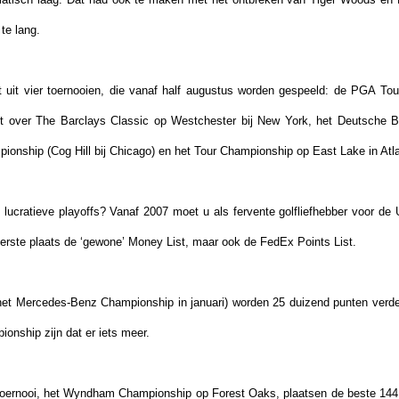
te lang.
t uit vier toernooien, die vanaf half augustus worden gespeeld: de
PGA Tour
 over The Barclays Classic op Westchester bij New York, het Deutsche
onship (Cog Hill bij Chicago) en het Tour Championship op East Lake in Atla
e lucratieve playoffs? Vanaf 2007 moet u als fervente golfliefhebber voor de
erste plaats de ‘gewone’ Money List, maar ook de FedEx Points List.
 het Mercedes-Benz Championship in januari) worden 25 duizend punten verde
ionship zijn dat er iets meer.
e toernooi, het Wyndham Championship op Forest Oaks, plaatsen de beste 14