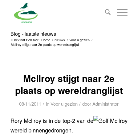
Blog - laatste nieuws
U bevindt zich hier:
Home
/
nieuws
/
Voor u gezien
/
Mcllroy stijgt naar 2e plaats op wereldranglijst
Mcllroy stijgt naar 2e
plaats op wereldranglijst
/
/
08/11/2011
in
Voor u gezien
door
Administrator
Rory Mcllroy is in de top-2 van de
wereld binnengedrongen.