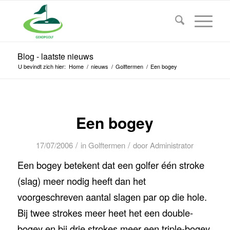
Blog - laatste nieuws
U bevindt zich hier:
Home
/
nieuws
/
Golftermen
/
Een bogey
Een bogey
/
/
17/07/2006
in
Golftermen
door
Administrator
Een bogey betekent dat een golfer één stroke
(slag) meer nodig heeft dan het
voorgeschreven aantal slagen par op die hole.
Bij twee strokes meer heet het een double-
bogey en bij drie strokes meer een triple-bogey.