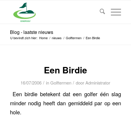
Blog - laatste nieuws
U bevindt zich hier:
Home
/
nieuws
/
Golftermen
/
Een Birdie
Een Birdie
/
/
16/07/2006
in
Golftermen
door
Administrator
Een birdie betekent dat een golfer één slag
minder nodig heeft dan gemiddeld par op een
hole.