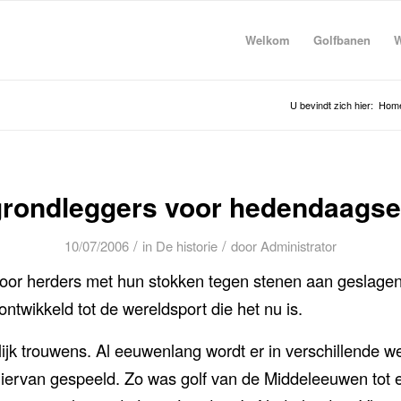
Welkom
Golfbanen
W
U bevindt zich hier:
Hom
grondleggers voor hedendaagse 
/
/
10/07/2006
in
De historie
door
Administrator
oor herders met hun stokken tegen stenen aan geslagen 
 ontwikkeld tot de wereldsport die het nu is.
urlijk trouwens. Al eeuwenlang wordt er in verschillende 
hiervan gespeeld. Zo was golf van de Middeleeuwen tot 