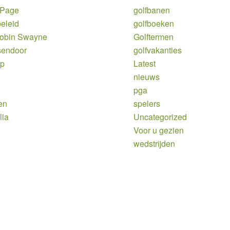
 Page
golfbanen
eleid
golfboeken
Robin Swayne
Golftermen
sendoor
golfvakanties
ap
Latest
nieuws
pga
en
spelers
lia
Uncategorized
Voor u gezien
wedstrijden