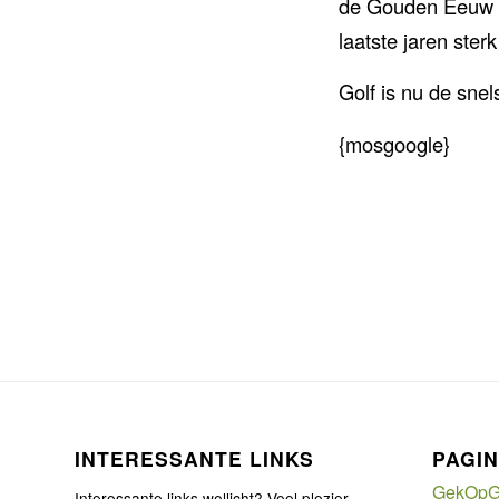
de Gouden Eeuw ze
laatste jaren ster
Golf is nu de snel
{mosgoogle}
INTERESSANTE LINKS
PAGIN
GekOpG
Interessante links wellicht? Veel plezier