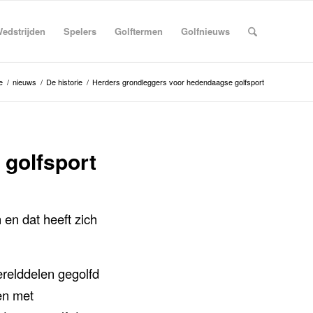
edstrijden
Spelers
Golftermen
Golfnieuws
e
/
nieuws
/
De historie
/
Herders grondleggers voor hedendaagse golfsport
golfsport
en dat heeft zich
werelddelen gegolfd
en met