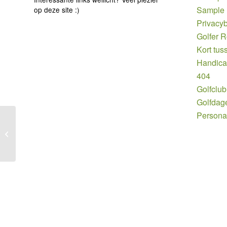
Sample
op deze site :)
Privacyb
Golfer 
Kort tus
Handic
404
Golfclub
Golfdag
Persona
Onze toppers in aktie