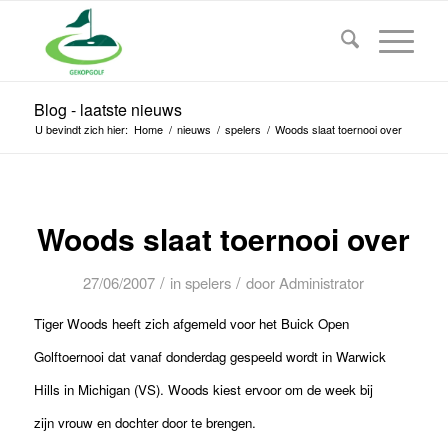
Blog - laatste nieuws
U bevindt zich hier:
Home
/
nieuws
/
spelers
/
Woods slaat toernooi over
Woods slaat toernooi over
/
/
27/06/2007
in
spelers
door
Administrator
Tiger Woods heeft zich afgemeld voor het Buick Open
Golftoernooi dat vanaf donderdag gespeeld wordt in Warwick
Hills in Michigan (VS). Woods kiest ervoor om de week bij
zijn vrouw en dochter door te brengen.