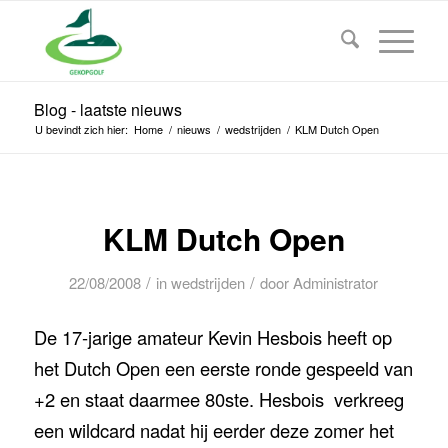
Blog - laatste nieuws
U bevindt zich hier:
Home
/
nieuws
/
wedstrijden
/
KLM Dutch Open
KLM Dutch Open
/
/
22/08/2008
in
wedstrijden
door
Administrator
De 17-jarige amateur Kevin Hesbois heeft op
het Dutch Open een eerste ronde gespeeld van
+2 en staat daarmee 80ste. Hesbois verkreeg
een wildcard nadat hij eerder deze zomer het