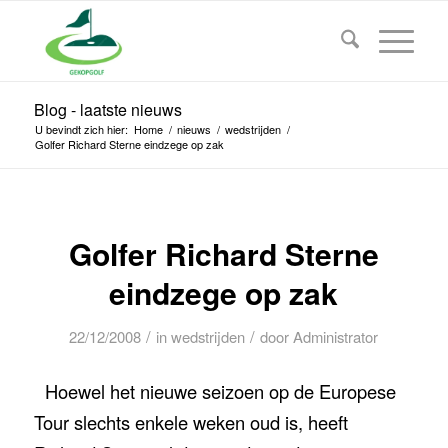
Blog - laatste nieuws
U bevindt zich hier:
Home
/
nieuws
/
wedstrijden
/
Golfer Richard Sterne eindzege op zak
Golfer Richard Sterne
eindzege op zak
/
/
22/12/2008
in
wedstrijden
door
Administrator
Hoewel het nieuwe seizoen op de Europese
Tour slechts enkele weken oud is, heeft