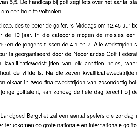
an 5,5. De handicap bij golf zegt iets over het aantal s
 om een hole te voltooien.
icap, des te beter de golfer. 's Middags om 12.45 uur be
er de 19 jaar. In die categorie mogen de meisjes ee
10 en de jongens tussen de 4,1 en 7. Alle wedstrijden s
our is georganiseerd door de Nederlandse Golf Federat
n kwalificatiewedstrijden van elk achttien holes, waa
out de vijfde is. Na die zeven kwalificatiewedstrijd
en elkaar in twee finalewedstrijden van zesendertig hol
 jonge golftalent, kan zondag de hele dag terecht bij 
Landgoed Bergvliet zal een aantal spelers die zondag i
r terugkomen op grote nationale en internationale golfto