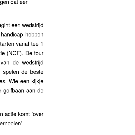
lagen dat een
gint een wedstrijd
n handicap hebben
tarten vanaf tee 1
ie (NGF). De tour
rvan de wedstrijd
en spelen de beste
es. Wie een kijkje
de golfbaan aan de
n actie komt 'over
ernooien'.