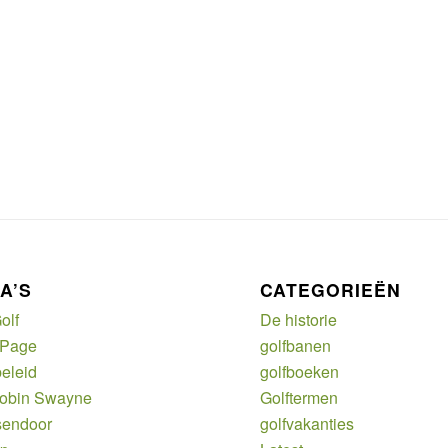
A’S
CATEGORIEËN
olf
De historie
 Page
golfbanen
eleid
golfboeken
Robin Swayne
Golftermen
sendoor
golfvakanties