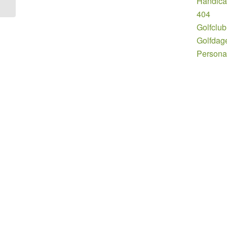
Handic
404
Golfclub
Golfdag
Persona