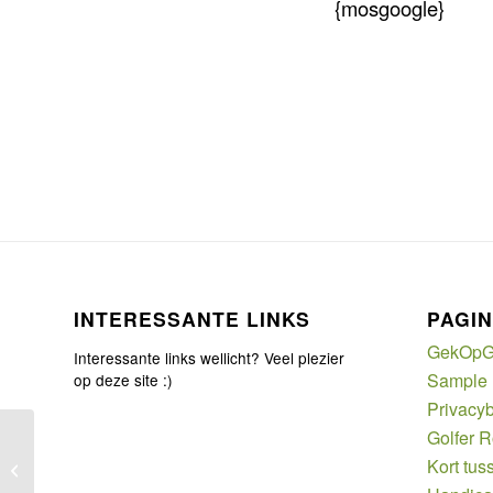
{mosgoogle}
INTERESSANTE LINKS
PAGIN
GekOpG
Interessante links wellicht? Veel plezier
Sample
op deze site :)
Privacyb
Golfer 
Kort tus
Golf, Graneme McDowell