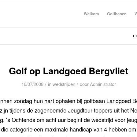
Welkom
Golfbanen
W
U 
Golf op Landgoed Bergvliet
/
/
16/07/2008
in
wedstrijden
door
Administrator
unnen zondag hun hart ophalen bij golfbaan Landgoed Ber
zijn tijdens de zogenoemde Jeugdtour toppers uit het N
. 's Ochtends om acht uur begint de wedstrijd voor jeugd
 die categorie een maximale handicap van 4 hebben o