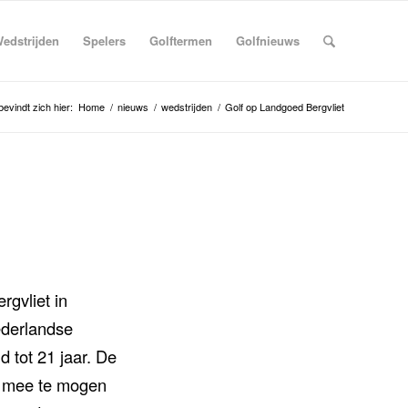
edstrijden
Spelers
Golftermen
Golfnieuws
bevindt zich hier:
Home
/
nieuws
/
wedstrijden
/
Golf op Landgoed Bergvliet
gvliet in
ederlandse
 tot 21 jaar. De
m mee te mogen