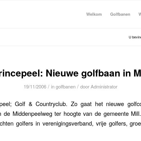
Welkom
Golfbanen
W
U bevind
rincepeel: Nieuwe golfbaan in Mi
/
/
19/11/2006
in
golfbanen
door
Administrator
peel; Golf & Countryclub. Zo gaat het nieuwe golfc
n de Middenpeelweg ter hoogte van de gemeente Mil
ichten golfers in verenigingsverband, vrije golfers, gro