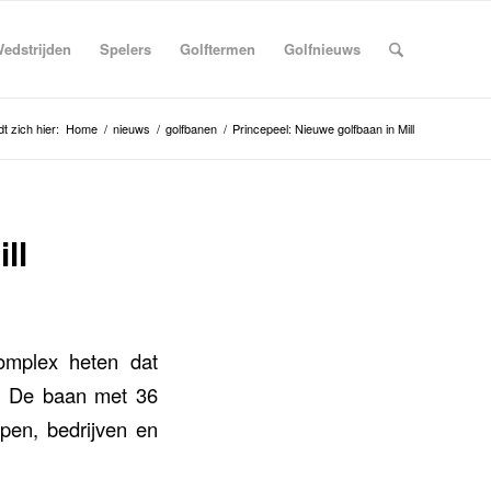
edstrijden
Spelers
Golftermen
Golfnieuws
t zich hier:
Home
/
nieuws
/
golfbanen
/
Princepeel: Nieuwe golfbaan in Mill
ll
omplex heten dat
l. De baan met 36
epen, bedrijven en