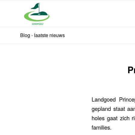
Blog - laatste nieuws
P
Landgoed Prince
gepland staat aa
holes gaat zich r
families.