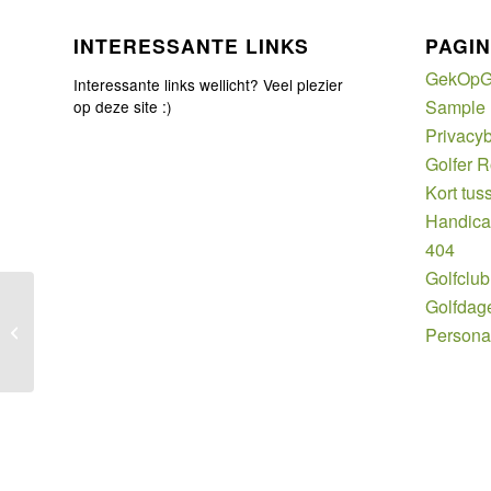
INTERESSANTE LINKS
PAGIN
GekOpG
Interessante links wellicht? Veel plezier
Sample
op deze site :)
Privacyb
Golfer 
Kort tus
Handic
404
Golfclub
Golfdag
Lara wint UBS Hong Kong Open
Persona
Derksen 54e