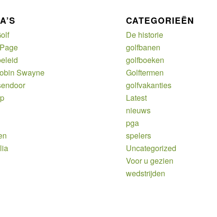
A’S
CATEGORIEËN
olf
De historie
 Page
golfbanen
eleid
golfboeken
Robin Swayne
Golftermen
sendoor
golfvakanties
ap
Latest
nieuws
pga
en
spelers
lia
Uncategorized
Voor u gezien
wedstrijden